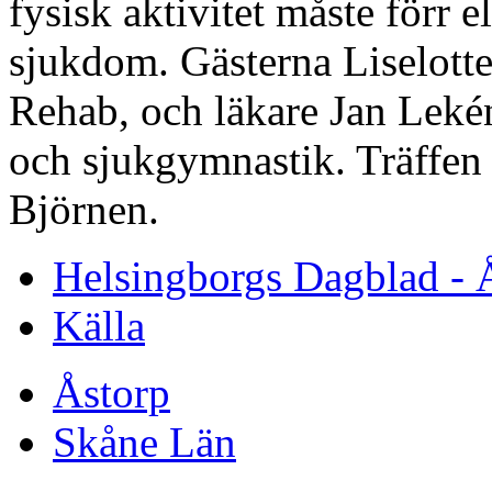
fysisk aktivitet måste förr el
sjukdom. Gästerna Liselott
Rehab, och läkare Jan Lekén
och sjukgymnastik. Träffen 
Björnen.
Helsingborgs Dagblad - 
Källa
Åstorp
Skåne Län