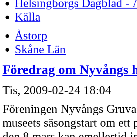
Helsingborgs Dagblad - 
Källa
Åstorp
Skåne Län
Föredrag om Nyvångs h
Tis, 2009-02-24 18:04
Föreningen Nyvångs Gruva f
museets säsongstart om ett
den 8 mars kan emellertid i