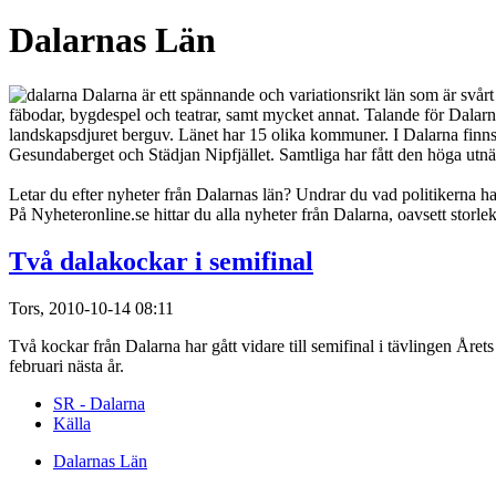
Dalarnas Län
Dalarna är ett spännande och variationsrikt län som är svårt
fäbodar, bygdespel och teatrar, samt mycket annat. Talande för Dala
landskapsdjuret berguv. Länet har 15 olika kommuner. I Dalarna finns e
Gesundaberget och Städjan Nipfjället. Samtliga har fått den höga utn
Letar du efter nyheter från Dalarnas län? Undrar du vad politikerna har 
På Nyheteronline.se hittar du alla nyheter från Dalarna, oavsett storlek
Två dalakockar i semifinal
Tors, 2010-10-14 08:11
Två kockar från Dalarna har gått vidare till semifinal i tävlingen År
februari nästa år.
SR - Dalarna
Källa
Dalarnas Län