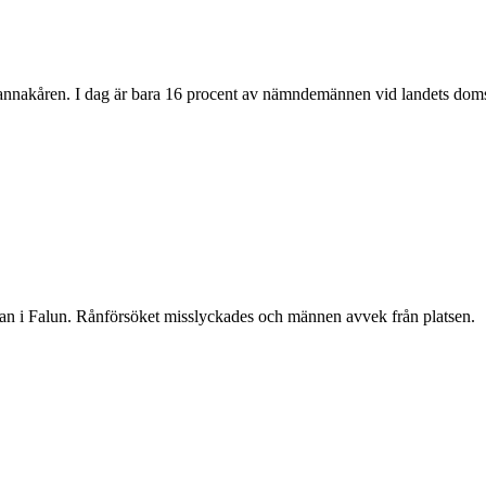
demannakåren. I dag är bara 16 procent av nämndemännen vid landets doms
atan i Falun. Rånförsöket misslyckades och männen avvek från platsen.