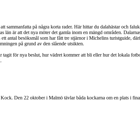
 att sammanfatta på några korta rader. Här hittar du dalahästar och falu
rnas län är att det nya möter det gamla inom en mängd områden. Dalarn
tt antal besöksmål som har fått tre stjärnor i Michelins turistguide, dä
ämningen på grund av den slående utsikten.
tagit för nya beslut, hur vädret kommer att bli eller hur det lokala fotb
.
ets Kock. Den 22 oktober i Malmö tävlar båda kockarna om en plats i fin