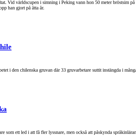
ltat. Vid världscupen i simning i Peking vann hon 50 meter bröstsim på
pp han gjort på åtta år.
hile
etet i den chilenska gruvan där 33 gruvarbetare suttit instängda i mång
ska
re som ett led i att få fler lyssnare, men också att påskynda språkinlära