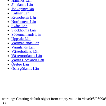
Hallands Län
Jämtlands Län
Jönköpings län
Kalmar Län
Kronobergs Län
Norrbottens Län
Skåne Län
Stockholms Län
Södermanlands Län
Uppsala Län
Västmanlands Län
Värmlands Län
Västerbottens Län
Västernorrlands Län
Västra Götalands Län
Örebro Län
Östergötlands Län
warning: Creating default object from empty value in /data/0/5/050
33.