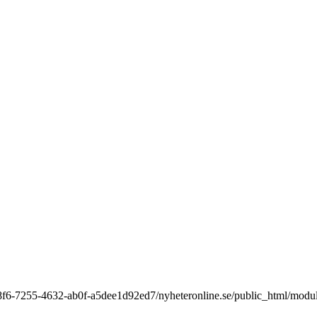
9a8f6-7255-4632-ab0f-a5dee1d92ed7/nyheteronline.se/public_html/modu