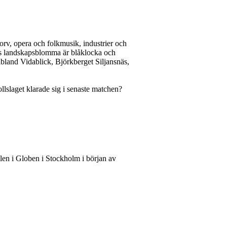
korv, opera och folkmusik, industrier och
as landskapsblomma är blåklocka och
ribland Vidablick, Björkberget Siljansnäs,
ollslaget klarade sig i senaste matchen?
alen i Globen i Stockholm i början av