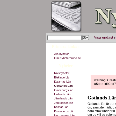
Visa endast r
Primära länkar
Alla nyheter
Om Nyheteronline.se
Nyheter
Riksnyheter
Blekinge Län
warning: Creati
Dalarnas Län
a5dee1d92ed7/n
Gotlands Län
Gävleborgs län
Hallands Län
Gotlands Lä
Jämtlands Län
Jönköpings län
Gotlands län är det
Kalmar Län
ön, samt de närligga
bara strax under 60 
Kronobergs Län
om du vill se solen 
Norrbottens Län