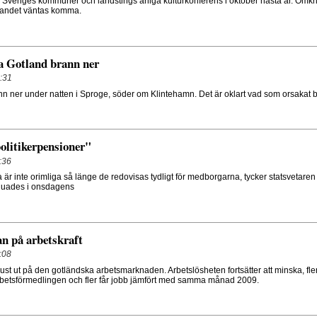
r Sveriges kommuner och landstings årliga kulturkonferens i oktober nästa år. Omk
 landet väntas komma.
a Gotland brann ner
:31
n ner under natten i Sproge, söder om Klintehamn. Det är oklart vad som orsakat 
olitikerpensioner"
:36
 är inte orimliga så länge de redovisas tydligt för medborgarna, tycker statsvetaren
vjuades i onsdagens
n på arbetskraft
:08
 ljust ut på den gotländska arbetsmarknaden. Arbetslösheten fortsätter att minska, fle
 Arbetsförmedlingen och fler får jobb jämfört med samma månad 2009.