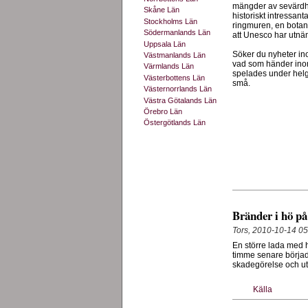
mängder av sevärdhet
Skåne Län
historiskt intressant
Stockholms Län
ringmuren, en botan
Södermanlands Län
att Unesco har utnäm
Uppsala Län
Söker du nyheter in
Västmanlands Län
vad som händer ino
Värmlands Län
spelades under helg
Västerbottens Län
små.
Västernorrlands Län
Västra Götalands Län
Örebro Län
Östergötlands Län
Bränder i hö på
Tors, 2010-10-14 05
En större lada med h
timme senare börjad
skadegörelse och ut
Källa