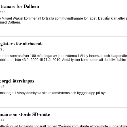
 tränare för Dalhem
:00
Mikael Waktel kommer att fortsätta som huvudtränare för laget. Det står klart efter 
kt med Dalhem.
gäster stör närboende
:15
rde i somras över 100 mätningar av ljudnivåerna i Visby innerstad och klagomål
ubblades, från 43 år 2009 till 71 år 2010. Ändå tycker kommunen att det blivit bättre.
 orgel återskapas
:46
mal orgel i Visby domkyrka ska rekonstrueras och byggas upp på nytt.
 man som störde SD-möte
:44
ättegång vid Gotlands tingsrätt mot en 25-åring som störde ett torgmöte i under A