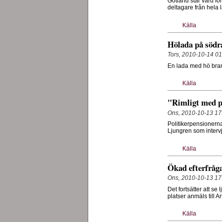
Gotland står värd fö
deltagare från hela
Källa
Hölada på södr
Tors, 2010-10-14 01
En lada med hö bran
Källa
"Rimligt med p
Ons, 2010-10-13 17
Politikerpensionerna
Ljungren som inter
Källa
Ökad efterfråga
Ons, 2010-10-13 17
Det fortsätter att se
platser anmäls till
Källa