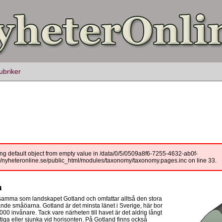
ubriker
ng default object from empty value in /data/0/5/0509a8f6-7255-4632-ab0f-
yheteronline.se/public_html/modules/taxonomy/taxonomy.pages.inc on line 33.
n
 samma som landskapet Gotland och omfattar alltså den stora
nde småöarna. Gotland är det minsta länet i Sverige, här bor
000 invånare. Tack vare närheten till havet är det aldrig långt
stiga eller sjunka vid horisonten. På Gotland finns också