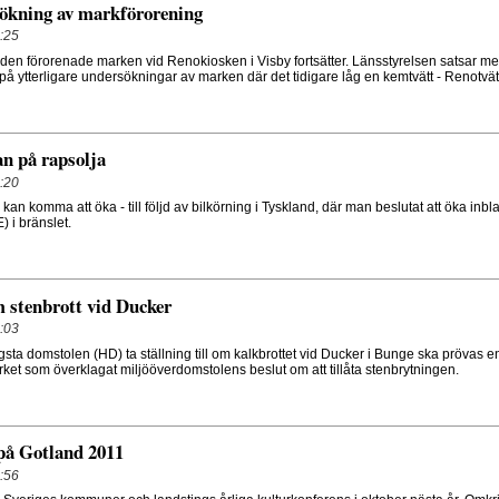
sökning av markförorening
:25
en förorenade marken vid Renokiosken i Visby fortsätter. Länsstyrelsen satsar m
å ytterligare undersökningar av marken där det tidigare låg en kemtvätt - Renotvät
n på rapsolja
:20
kan komma att öka - till följd av bilkörning i Tyskland, där man beslutat att öka inb
 i bränslet.
m stenbrott vid Ducker
:03
ta domstolen (HD) ta ställning till om kalkbrottet vid Ducker i Bunge ska prövas en
ket som överklagat miljööverdomstolens beslut om att tillåta stenbrytningen.
på Gotland 2011
:56