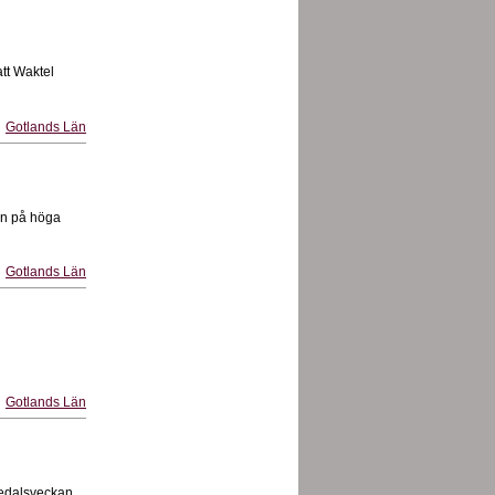
att Waktel
Gotlands Län
en på höga
Gotlands Län
Gotlands Län
lmedalsveckan