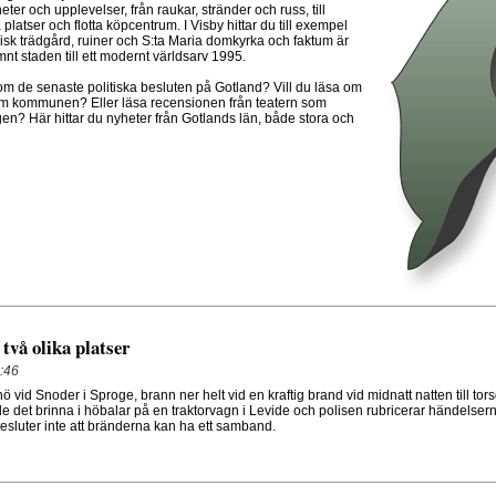
er och upplevelser, från raukar, stränder och russ, till
a platser och flotta köpcentrum. I Visby hittar du till exempel
isk trädgård, ruiner och S:ta Maria domkyrka och faktum är
nt staden till ett modernt världsarv 1995.
om de senaste politiska besluten på Gotland? Vill du läsa om
m kommunen? Eller läsa recensionen från teatern som
en? Här hittar du nyheter från Gotlands län, både stora och
 två olika platser
:46
ö vid Snoder i Sproge, brann ner helt vid en kraftig brand vid midnatt natten till to
e det brinna i höbalar på en traktorvagn i Levide och polisen rubricerar händelse
esluter inte att bränderna kan ha ett samband.