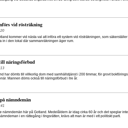
införs vid rösträkning
:20
land kommer vid nästa val att införa ett system vid rösträkningen, som säkerställer 
 in i den lokal där sammanräkningen äger rum.
ill näringsförbud
:13
d har dömts till villkorlig dom med samhällstjänst i 200 timmar, för grovt bokförings
när. Mannen döms också till näringsförbud i tre år.
 på nämndemän
:41
re nämndemän här på Gotland. Medelåldern är idag cirka 60 år och det speglar inte
i nämndeman i en rättegång i tingsrätten, krävs att man är med i ett politiskt parti.