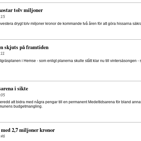
kostar tolv miljoner
:15
stera drygt tolv miljoner kronor de kommande två åren för att göra hissarna säkr
n skjuts på framtiden
:11
räsplanen i Hemse - som enligt planerna skulle stått klar nu till vintersäsongen - 
arena i sikte
:05
redd att bidra med några pengar till en permanent Medeltidsarena för bland annat
mmunens budgetmangling.
 med 2,7 miljoner kronor
:46