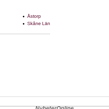
Åstorp
Skåne Län
NyheterOnline