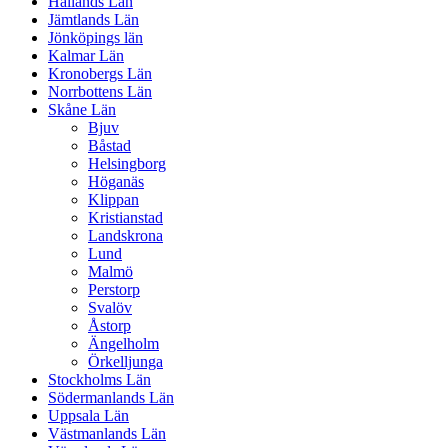
Hallands Län
Jämtlands Län
Jönköpings län
Kalmar Län
Kronobergs Län
Norrbottens Län
Skåne Län
Bjuv
Båstad
Helsingborg
Höganäs
Klippan
Kristianstad
Landskrona
Lund
Malmö
Perstorp
Svalöv
Åstorp
Ängelholm
Örkelljunga
Stockholms Län
Södermanlands Län
Uppsala Län
Västmanlands Län