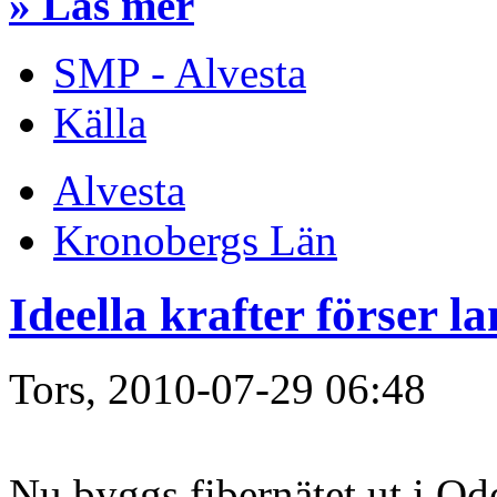
» Läs mer
SMP - Alvesta
Källa
Alvesta
Kronobergs Län
Ideella krafter förser 
Tors, 2010-07-29 06:48
Nu byggs fibernätet ut i Od