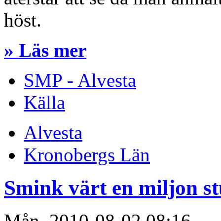
höst.
» Läs mer
SMP - Alvesta
Källa
Alvesta
Kronobergs Län
Smink värt en miljon st
Mån, 2010-08-02 08:16