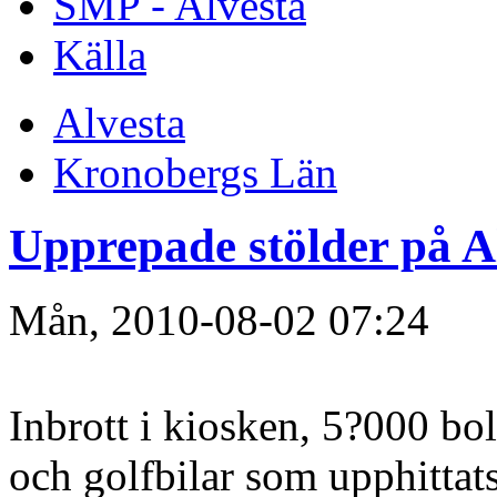
SMP - Alvesta
Källa
Alvesta
Kronobergs Län
Upprepade stölder på A
Mån, 2010-08-02 07:24
Inbrott i kiosken, 5?000 bo
och golfbilar som upphittat