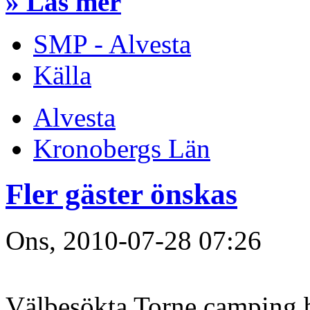
» Läs mer
SMP - Alvesta
Källa
Alvesta
Kronobergs Län
Fler gäster önskas
Ons, 2010-07-28 07:26
Välbesökta Torne camping b