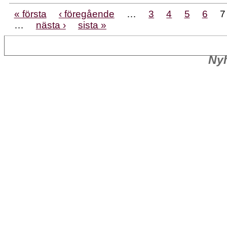
« första
‹ föregående
…
3
4
5
6
7
…
nästa ›
sista »
Nyh