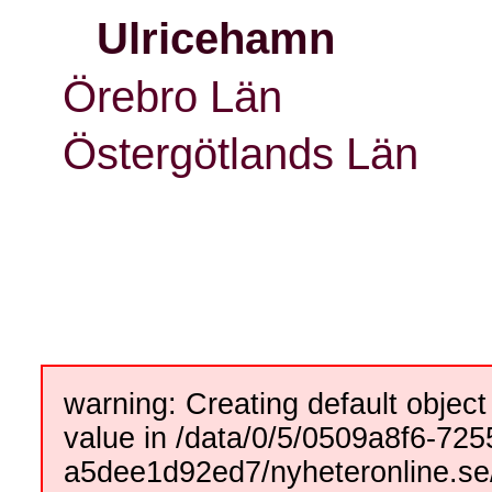
Ulricehamn
Örebro Län
Östergötlands Län
warning: Creating default objec
value in /data/0/5/0509a8f6-725
a5dee1d92ed7/nyheteronline.se