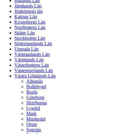
Hallands Län
Jämtlands Län
Jönköpings län
Kalmar Län
Kronobergs Län
Norrbottens Län
Skåne Län
Stockholms Län
Södermanlands Län
Uppsala Län
Västmanlands Län
Värmlands Län
Västerbottens Län
Västernorrlands Län
Västra Götalands Län
Alingsås
Bollebygd
Borås
Göteborg
Herrljunga
Lysekil
Mark
Munkedal
Orust
Sotenäs