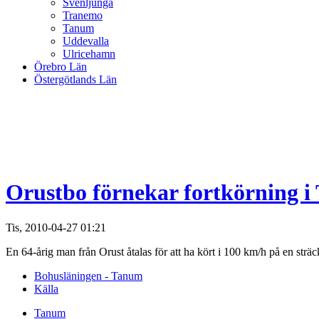
Svenljunga
Tranemo
Tanum
Uddevalla
Ulricehamn
Örebro Län
Östergötlands Län
Orustbo förnekar fortkörning 
Tis, 2010-04-27 01:21
En 64-årig man från Orust åtalas för att ha kört i 100 km/h på en strä
Bohusläningen - Tanum
Källa
Tanum