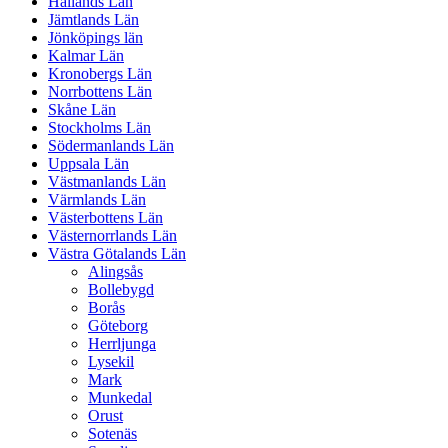
Hallands Län
Jämtlands Län
Jönköpings län
Kalmar Län
Kronobergs Län
Norrbottens Län
Skåne Län
Stockholms Län
Södermanlands Län
Uppsala Län
Västmanlands Län
Värmlands Län
Västerbottens Län
Västernorrlands Län
Västra Götalands Län
Alingsås
Bollebygd
Borås
Göteborg
Herrljunga
Lysekil
Mark
Munkedal
Orust
Sotenäs