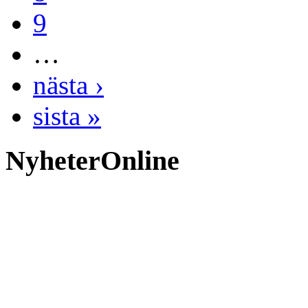
9
…
nästa ›
sista »
NyheterOnline