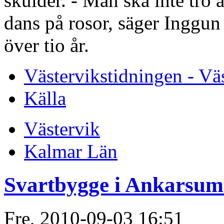
skulder. - Man ska inte tro a
dans på rosor, säger Inggun 
över tio år.
Västervikstidningen - Vä
Källa
Västervik
Kalmar Län
Svartbygge i Ankarsu
Fre, 2010-09-03 16:51