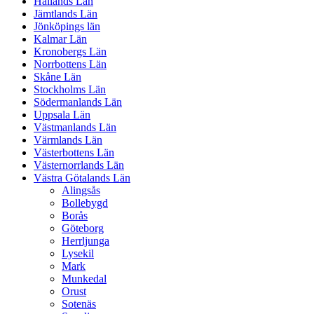
Hallands Län
Jämtlands Län
Jönköpings län
Kalmar Län
Kronobergs Län
Norrbottens Län
Skåne Län
Stockholms Län
Södermanlands Län
Uppsala Län
Västmanlands Län
Värmlands Län
Västerbottens Län
Västernorrlands Län
Västra Götalands Län
Alingsås
Bollebygd
Borås
Göteborg
Herrljunga
Lysekil
Mark
Munkedal
Orust
Sotenäs