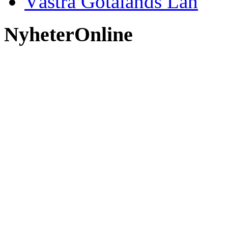
Västra Götalands Län
NyheterOnline