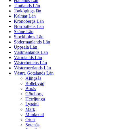
Hallands Län
Jämtlands Län
Jönköpings län
Kalmar Län
Kronobergs Län
Norrbottens Län
Skåne Län
Stockholms Län
Södermanlands Län
Uppsala Län
Västmanlands Län
Värmlands Län
Västerbottens Län
Västernorrlands Län
Västra Götalands Län
Alingsås
Bollebygd
Borås
Göteborg
Herrljunga
Lysekil
Mark
Munkedal
Orust
Sotenäs