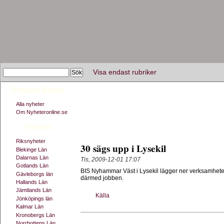
Visa endast rubriker
Primära länkar
Alla nyheter
Om Nyheteronline.se
Nyheter
Riksnyheter
30 sägs upp i Lysekil
Blekinge Län
Dalarnas Län
Tis, 2009-12-01 17:07
Gotlands Län
BIS Nyhammar Väst i Lysekil lägger ner verksamheten.
Gävleborgs län
därmed jobben.
Hallands Län
Jämtlands Län
Källa
Jönköpings län
Kalmar Län
Kronobergs Län
Norrbottens Län