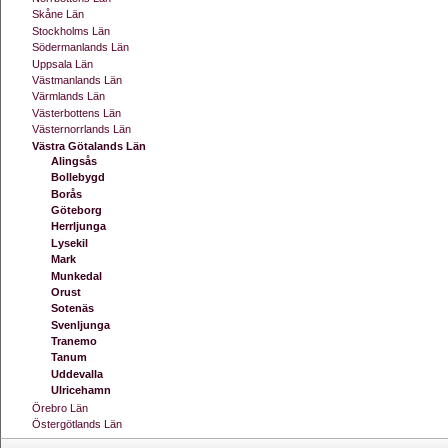
Skåne Län
Stockholms Län
Södermanlands Län
Uppsala Län
Västmanlands Län
Värmlands Län
Västerbottens Län
Västernorrlands Län
Västra Götalands Län
Alingsås
Bollebygd
Borås
Göteborg
Herrljunga
Lysekil
Mark
Munkedal
Orust
Sotenäs
Svenljunga
Tranemo
Tanum
Uddevalla
Ulricehamn
Örebro Län
Östergötlands Län