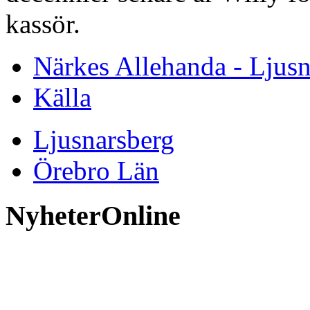
kassör.
Närkes Allehanda - Ljusn
Källa
Ljusnarsberg
Örebro Län
NyheterOnline