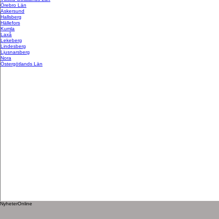
Örebro Län
Askersund
Hallsberg
Hällefors
Kumla
Laxå
Lekeberg
Lindesberg
Ljusnarsberg
Nora
Östergötlands Län
NyheterOnline