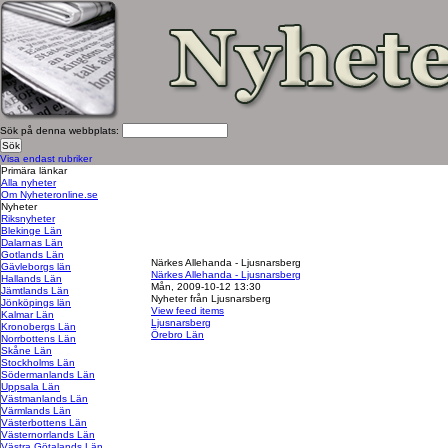
Sök på denna webbplats:
Visa endast rubriker
Primära länkar
Alla nyheter
Om Nyheteronline.se
Nyheter
Riksnyheter
Blekinge Län
Dalarnas Län
Gotlands Län
Närkes Allehanda - Ljusnarsberg
Gävleborgs län
Närkes Allehanda - Ljusnarsberg
Hallands Län
Mån, 2009-10-12 13:30
Jämtlands Län
Nyheter från Ljusnarsberg
Jönköpings län
View feed items
Kalmar Län
Ljusnarsberg
Kronobergs Län
Örebro Län
Norrbottens Län
Skåne Län
Stockholms Län
Södermanlands Län
Uppsala Län
Västmanlands Län
Värmlands Län
Västerbottens Län
Västernorrlands Län
Västra Götalands Län