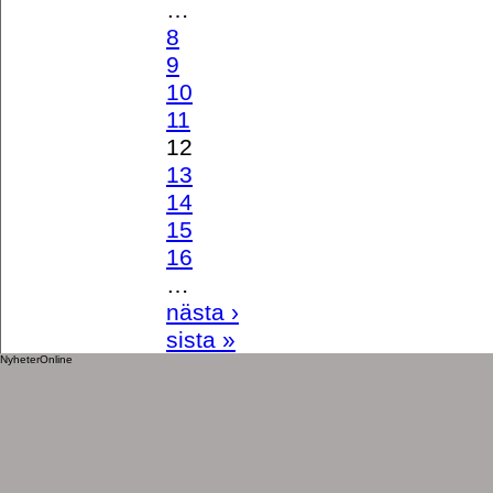
…
8
9
10
11
12
13
14
15
16
…
nästa ›
sista »
NyheterOnline