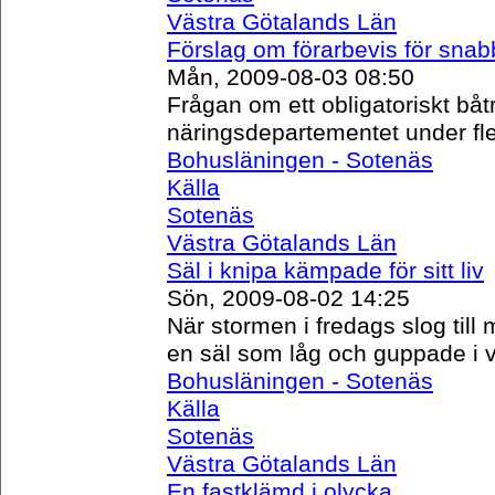
Västra Götalands Län
Förslag om förarbevis för snab
Mån, 2009-08-03 08:50
Frågan om ett obligatoriskt båt
näringsdepartementet under fler
Bohusläningen - Sotenäs
Källa
Sotenäs
Västra Götalands Län
Säl i knipa kämpade för sitt liv
Sön, 2009-08-02 14:25
När stormen i fredags slog til
en säl som låg och guppade i v
Bohusläningen - Sotenäs
Källa
Sotenäs
Västra Götalands Län
En fastklämd i olycka