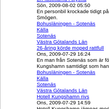
Sön, 2009-08-02 05:50
En personbil krockade tidigt 
Smögen.
Bohusläningen - Sotenäs
Källa
Sotenäs
Västra Götalands Län
26-åring körde moped rattfull
Ons, 2009-07-29 16:24
En man från Sotenäs som är föd
Kungshamn samtidigt som han 
Bohusläningen - Sotenäs
Källa
Sotenäs
Västra Götalands Län
Hotell Kungshamn rivs
Ons, 2009-07-29 14:59
Hotell Kungshamn jämnas med m