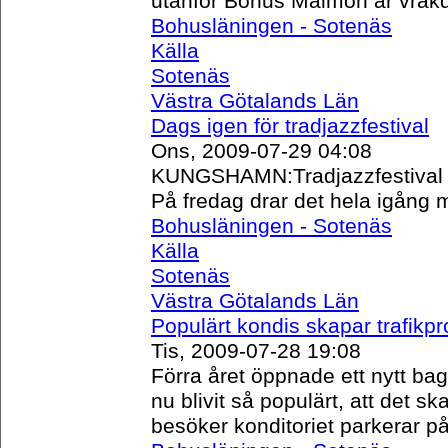
utanför Bohus Malmön är vrak
Bohusläningen - Sotenäs
Källa
Sotenäs
Västra Götalands Län
Dags igen för tradjazzfestival
Ons, 2009-07-29 04:08
KUNGSHAMN:Tradjazzfestival i 
På fredag drar det hela igång 
Bohusläningen - Sotenäs
Källa
Sotenäs
Västra Götalands Län
Populärt kondis skapar trafikp
Tis, 2009-07-28 19:08
Förra året öppnade ett nytt ba
nu blivit så populärt, att det 
besöker konditoriet parkerar p