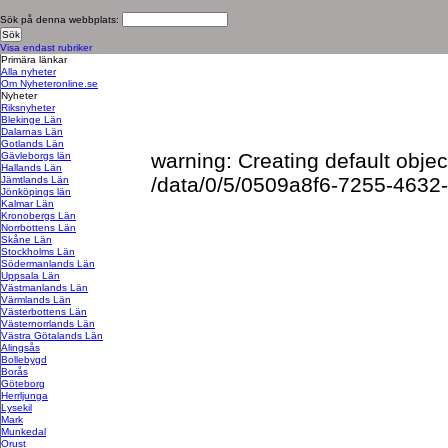
Sök på denna webbplats:
Visa endast rubriker
Primära länkar
Alla nyheter
Om Nyheteronline.se
Nyheter
Riksnyheter
Blekinge Län
Dalarnas Län
Gotlands Län
warning: Creating default objec
Gävleborgs län
Hallands Län
/data/0/5/0509a8f6-7255-4632-
Jämtlands Län
Jönköpings län
Kalmar Län
Kronobergs Län
Norrbottens Län
Skåne Län
Stockholms Län
Södermanlands Län
Uppsala Län
Västmanlands Län
Värmlands Län
Västerbottens Län
Västernorrlands Län
Västra Götalands Län
Alingsås
Bollebygd
Borås
Göteborg
Herrljunga
Lysekil
Mark
Munkedal
Orust