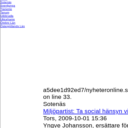
Sotenäs
Svenljunga
Tranemo
Tanum
Uddevalla
Ulricehamn
Örebro Län
Östergötlands Län
a5dee1d92ed7/nyheteronline.s
on line 33.
Sotenäs
Miljöpartist: Ta social hänsyn v
Tors, 2009-10-01 15:36
Yngve Johansson, ersättare för