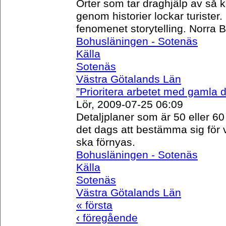
Orter som tar draghjälp av så 
genom historier lockar turister
fenomenet storytelling. Norra B
Bohusläningen - Sotenäs
Källa
Sotenäs
Västra Götalands Län
”Prioritera arbetet med gamla d
Lör, 2009-07-25 06:09
Detaljplaner som är 50 eller 6
det dags att bestämma sig för
ska förnyas.
Bohusläningen - Sotenäs
Källa
Sotenäs
Västra Götalands Län
« första
‹ föregående