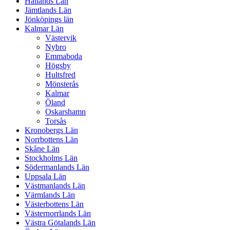
Hallands Län
Jämtlands Län
Jönköpings län
Kalmar Län
Västervik
Nybro
Emmaboda
Högsby
Hultsfred
Mönsterås
Kalmar
Öland
Oskarshamn
Torsås
Kronobergs Län
Norrbottens Län
Skåne Län
Stockholms Län
Södermanlands Län
Uppsala Län
Västmanlands Län
Värmlands Län
Västerbottens Län
Västernorrlands Län
Västra Götalands Län