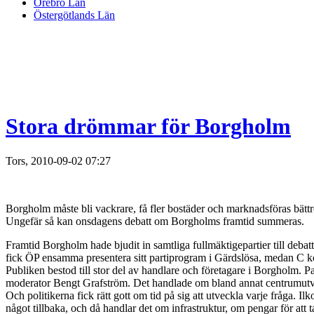
Örebro Län
Östergötlands Län
Stora drömmar för Borgholm
Tors, 2010-09-02 07:27
Borgholm måste bli vackrare, få fler bostäder och marknadsföras bättr
Ungefär så kan onsdagens debatt om Borgholms framtid summeras.
Framtid Borgholm hade bjudit in samtliga fullmäktigepartier till deba
fick ÖP ensamma presentera sitt partiprogram i Gärdslösa, medan C k
Publiken bestod till stor del av handlare och företagare i Borgholm. P
moderator Bengt Grafström. Det handlade om bland annat centrumutve
Och politikerna fick rätt gott om tid på sig att utveckla varje fråga.
något tillbaka, och då handlar det om infrastruktur, om pengar för at