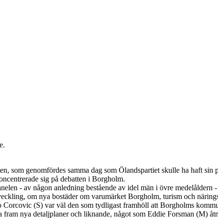
e.
tten, som genomfördes samma dag som Ölandspartiet skulle ha haft sin p
oncentrerade sig på debatten i Borgholm.
anelen - av någon anledning bestående av idel män i övre medelåldern - 
ckling, om nya bostäder om varumärket Borgholm, turism och näringsl
 Ilko Corcovic (S) var väl den som tydligast framhöll att Borgholms kommu
t ta fram nya detaljplaner och liknande, något som Eddie Forsman (M) å