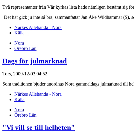
Två representanter från Vår kyrkas lista hade nämligen bestämt sig fö
-Det här gick ju inte så bra, sammanfattar Jan Åke Wildhammar (S), 
Närkes Allehanda - Nora
Källa
Nora
Örebro Län
Dags för julmarknad
Tors, 2009-12-03 04:52
Som traditionen bjuder anordnas Nora gammaldags julmarknad till hel
Närkes Allehanda - Nora
Källa
Nora
Örebro Län
"Vi vill se till helheten"