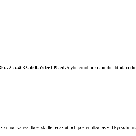
9a8f6-7255-4632-ab0f-a5dee1d92ed7/nyheteronline.se/public_html/modu
rt när valresultatet skulle redas ut och poster tillsättas vid kyrkofull