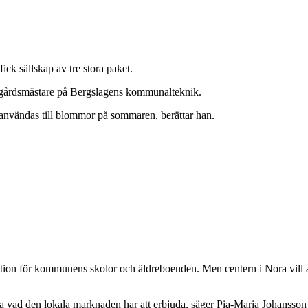
ick sällskap av tre stora paket.
ädgårdsmästare på Bergslagens kommunalteknik.
 användas till blommor på sommaren, berättar han.
isation för kommunens skolor och äldreboenden. Men centern i Nora vill at
a vad den lokala marknaden har att erbjuda, säger Pia-Maria Johansson