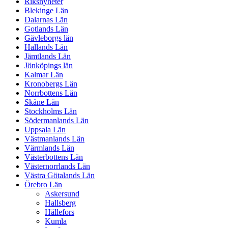
Riksnyheter
Blekinge Län
Dalarnas Län
Gotlands Län
Gävleborgs län
Hallands Län
Jämtlands Län
Jönköpings län
Kalmar Län
Kronobergs Län
Norrbottens Län
Skåne Län
Stockholms Län
Södermanlands Län
Uppsala Län
Västmanlands Län
Värmlands Län
Västerbottens Län
Västernorrlands Län
Västra Götalands Län
Örebro Län
Askersund
Hallsberg
Hällefors
Kumla