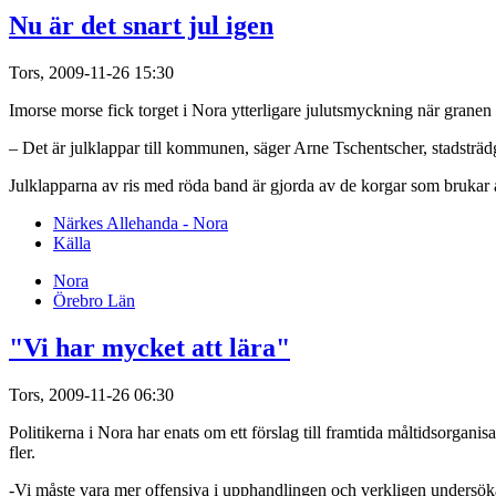
Nu är det snart jul igen
Tors, 2009-11-26 15:30
Imorse morse fick torget i Nora ytterligare julutsmyckning när granen f
– Det är julklappar till kommunen, säger Arne Tschentscher, stadstr
Julklapparna av ris med röda band är gjorda av de korgar som brukar
Närkes Allehanda - Nora
Källa
Nora
Örebro Län
"Vi har mycket att lära"
Tors, 2009-11-26 06:30
Politikerna i Nora har enats om ett förslag till framtida måltidsorgan
fler.
-Vi måste vara mer offensiva i upphandlingen och verkligen undersök