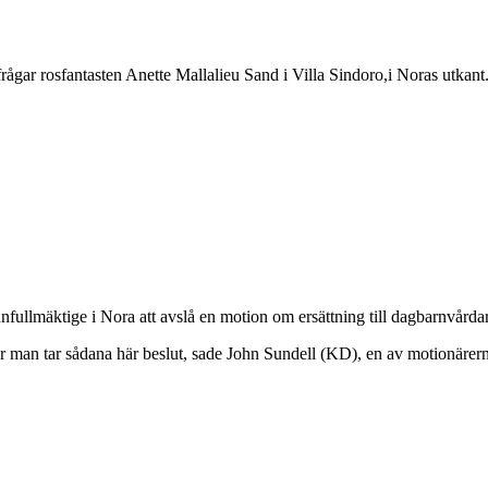
 frågar rosfantasten Anette Mallalieu Sand i Villa Sindoro,i Noras utkant
fullmäktige i Nora att avslå en motion om ersättning till dagbarnvårdar
är man tar sådana här beslut, sade John Sundell (KD), en av motionärer