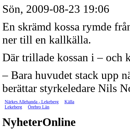
Sön, 2009-08-23 19:06
En skrämd kossa rymde frå
ner till en kallkälla.
Där trillade kossan i – och k
– Bara huvudet stack upp n
berättar styrkeledare Nils N
Närkes Allehanda - Lekeberg
Källa
Lekeberg
Örebro Län
NyheterOnline