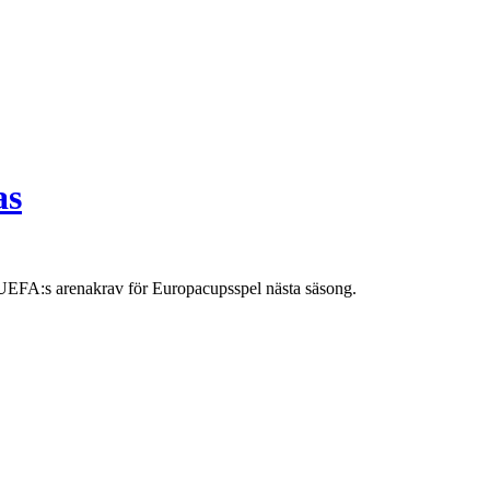
as
 UEFA:s arenakrav för Europacupsspel nästa säsong.