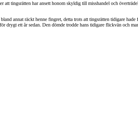
r att tingsrätten har ansett honom skyldig till misshandel och överträd
bland annat räckt henne fingret, detta trots att tingsrätten tidigare hade
 för drygt ett år sedan. Den dömde trodde hans tidigare flickvän och m