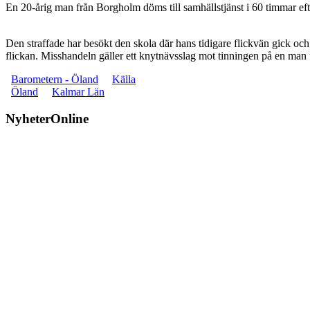
En 20-årig man från Borgholm döms till samhällstjänst i 60 timmar efte
Den straffade har besökt den skola där hans tidigare flickvän gick och 
flickan. Misshandeln gäller ett knytnävsslag mot tinningen på en man
Barometern - Öland
Källa
Öland
Kalmar Län
NyheterOnline