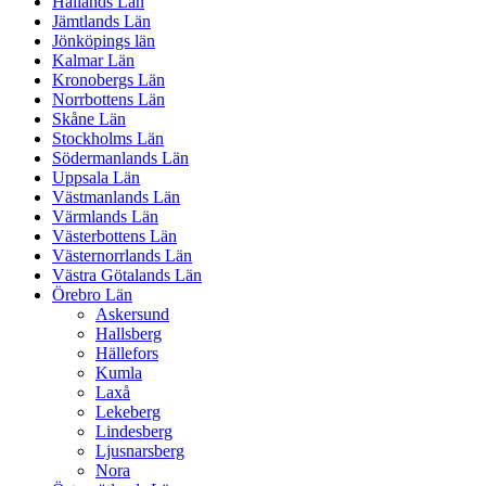
Hallands Län
Jämtlands Län
Jönköpings län
Kalmar Län
Kronobergs Län
Norrbottens Län
Skåne Län
Stockholms Län
Södermanlands Län
Uppsala Län
Västmanlands Län
Värmlands Län
Västerbottens Län
Västernorrlands Län
Västra Götalands Län
Örebro Län
Askersund
Hallsberg
Hällefors
Kumla
Laxå
Lekeberg
Lindesberg
Ljusnarsberg
Nora