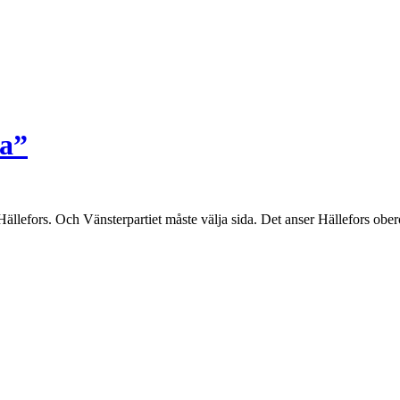
ra”
 Hällefors. Och Vänsterpartiet måste välja sida. Det anser Hällefors ob