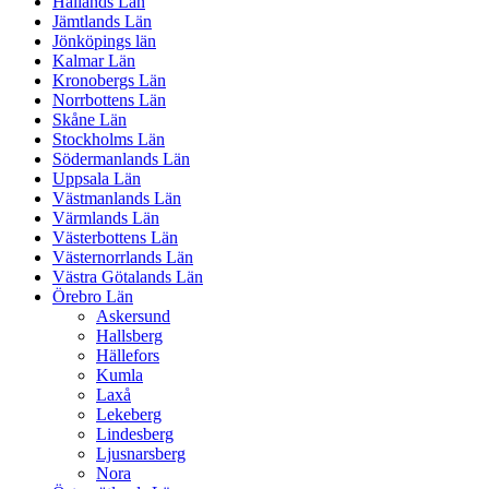
Hallands Län
Jämtlands Län
Jönköpings län
Kalmar Län
Kronobergs Län
Norrbottens Län
Skåne Län
Stockholms Län
Södermanlands Län
Uppsala Län
Västmanlands Län
Värmlands Län
Västerbottens Län
Västernorrlands Län
Västra Götalands Län
Örebro Län
Askersund
Hallsberg
Hällefors
Kumla
Laxå
Lekeberg
Lindesberg
Ljusnarsberg
Nora