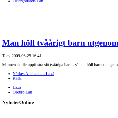
Östergötlands Län
Man höll tvåårigt barn utgenom 
Tors, 2009-06-25 16:41
Mannen skulle uppfostra sitt tvååriga barn - så han höll barnet ut gen
Närkes Allehanda - Laxå
Källa
Laxå
Örebro Län
NyheterOnline