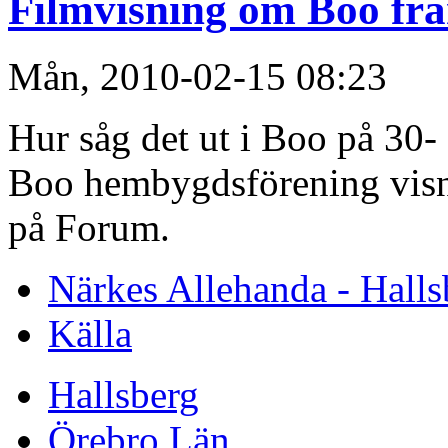
Filmvisning om Boo frå
Mån, 2010-02-15 08:23
Hur såg det ut i Boo på 30-
Boo hembygdsförening visn
på Forum.
Närkes Allehanda - Halls
Källa
Hallsberg
Örebro Län