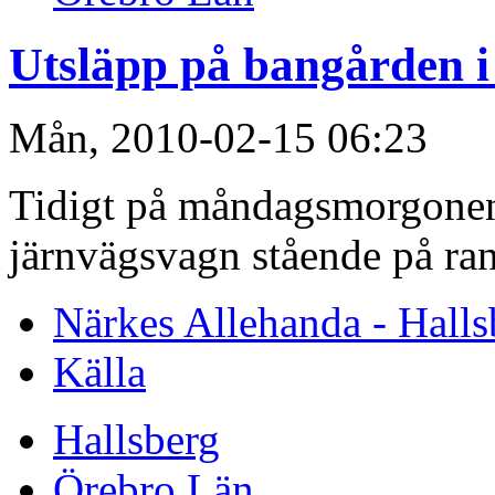
Utsläpp på bangården i
Mån, 2010-02-15 06:23
Tidigt på måndagsmorgonen 
järnvägsvagn stående på ra
Närkes Allehanda - Halls
Källa
Hallsberg
Örebro Län