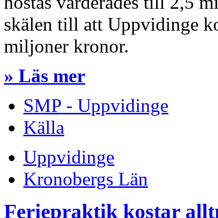
höstas värderades till 2,5 mi
skälen till att Uppvidinge 
miljoner kronor.
» Läs mer
SMP - Uppvidinge
Källa
Uppvidinge
Kronobergs Län
Feriepraktik kostar all