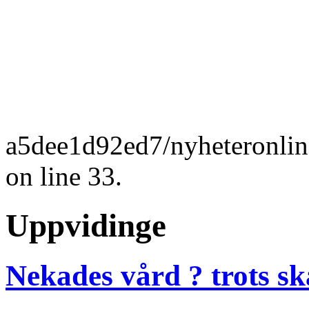
a5dee1d92ed7/nyheteronlin
on line 33.
Uppvidinge
Nekades vård ? trots s