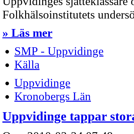
Uppvidinges sjätteklassare 
Folkhälsoinstitutets unders
» Läs mer
SMP - Uppvidinge
Källa
Uppvidinge
Kronobergs Län
Uppvidinge tappar stor