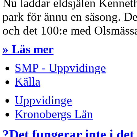
Nu laddar eldsjälen Kennet
park för ännu en säsong. Det
och det 100:e med Olsmäss
» Läs mer
SMP - Uppvidinge
Källa
Uppvidinge
Kronobergs Län
?Det fungerar inte i det