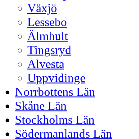
Växjö
Lessebo
Älmhult
Tingsryd
Alvesta
Uppvidinge
Norrbottens Län
Skåne Län
Stockholms Län
Södermanlands Län