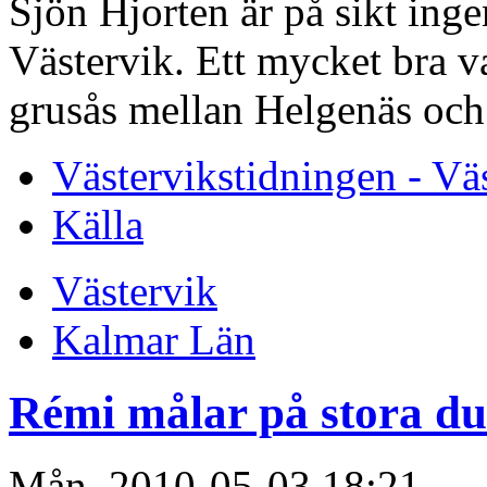
Sjön Hjorten är på sikt inge
Västervik. Ett mycket bra v
grusås mellan Helgenäs och
Västervikstidningen - Vä
Källa
Västervik
Kalmar Län
Rémi målar på stora d
Mån, 2010-05-03 18:21