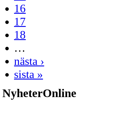
16
17
18
…
nästa ›
sista »
NyheterOnline