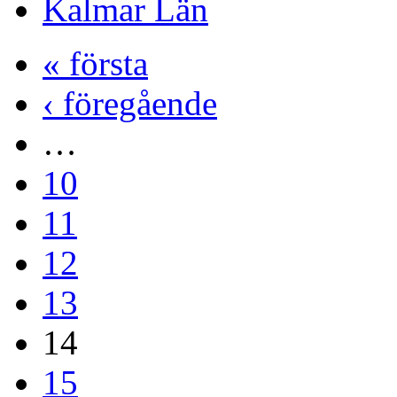
Kalmar Län
« första
‹ föregående
…
10
11
12
13
14
15