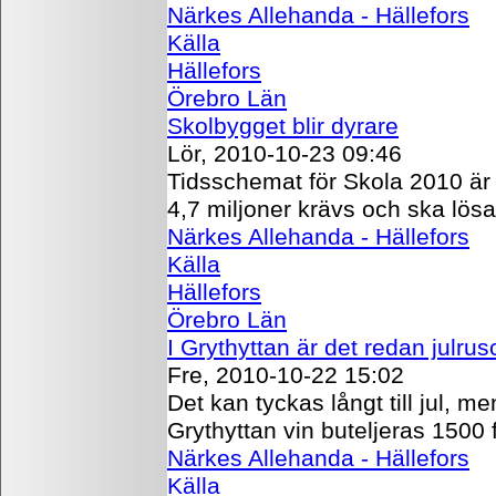
Närkes Allehanda - Hällefors
Källa
Hällefors
Örebro Län
Skolbygget blir dyrare
Lör, 2010-10-23 09:46
Tidsschemat för Skola 2010 är s
4,7 miljoner krävs och ska lö
Närkes Allehanda - Hällefors
Källa
Hällefors
Örebro Län
I Grythyttan är det redan julrus
Fre, 2010-10-22 15:02
Det kan tyckas långt till jul, me
Grythyttan vin buteljeras 1500 
Närkes Allehanda - Hällefors
Källa