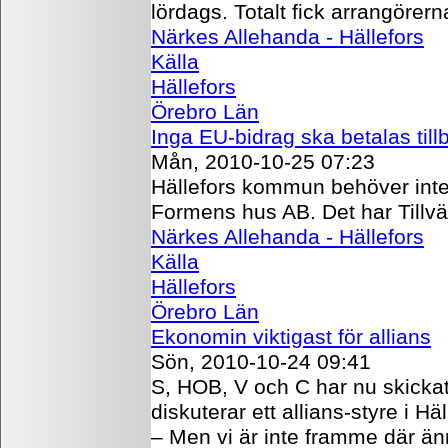
lördags. Totalt fick arrangörern
Närkes Allehanda - Hällefors
Källa
Hällefors
Örebro Län
Inga EU-bidrag ska betalas till
Mån, 2010-10-25 07:23
Hällefors kommun behöver inte 
Formens hus AB. Det har Tillvä
Närkes Allehanda - Hällefors
Källa
Hällefors
Örebro Län
Ekonomin viktigast för allians
Sön, 2010-10-24 09:41
S, HOB, V och C har nu skicka
diskuterar ett allians-styre i Häl
– Men vi är inte framme där ä