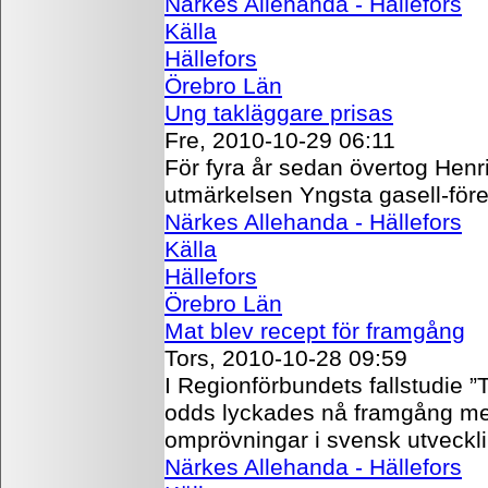
Närkes Allehanda - Hällefors
Källa
Hällefors
Örebro Län
Ung takläggare prisas
Fre, 2010-10-29 06:11
För fyra år sedan övertog Henr
utmärkelsen Yngsta gasell-för
Närkes Allehanda - Hällefors
Källa
Hällefors
Örebro Län
Mat blev recept för framgång
Tors, 2010-10-28 09:59
I Regionförbundets fallstudie 
odds lyckades nå framgång med
omprövningar i svensk utveckli
Närkes Allehanda - Hällefors