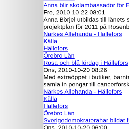
Anna blir skolambassadör för 
Fre, 2010-10-22 08:01
Anna Börjel utbildas till läne
projektplan för 2011 på Rosen
Närkes Allehanda - Hällefors
Källa
Hällefors
Örebro Län
Rosa och blå lördag i Hällefors
Ons, 2010-10-20 08:26
Med extraöppet i butiker, bar
samla in pengar till cancerfors
Närkes Allehanda - Hällefors
Källa
Hällefors
Örebro Län
Sverigedemokraterahar bildat 
Ons, 2010-10-20 06:00