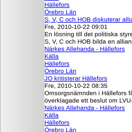
Hällefors
Örebro Län
S, V, C och HOB diskuterar all
Fre, 2010-10-22 09:01
En lösning till det politiska sty
S, V, C och HOB bilda en allian
Närkes Allehanda - Hällefors
Källa
Hällefors
Örebro Län
JO kritisterar Hällefors
Fre, 2010-10-22 08:35
Omsorgsnämnden i Hällefors får
överklagade ett beslut om LVU-
Närkes Allehanda - Hällefors
Källa
Hällefors
Örebro Län