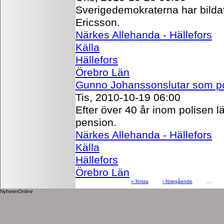
Sverigedemokraterna har bildat 
Ericsson.
Närkes Allehanda - Hällefors
Källa
Hällefors
Örebro Län
Gunno Johanssonslutar som po
Tis, 2010-10-19 06:00
Efter över 40 år inom polisen 
pension.
Närkes Allehanda - Hällefors
Källa
Hällefors
Örebro Län
« första
‹ föregående
…
NyheterOnline