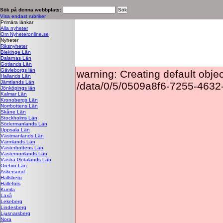
Sök på denna webbplats:
Visa endast rubriker
Primära länkar
Alla nyheter
Om Nyheteronline.se
Nyheter
Riksnyheter
Blekinge Län
Dalarnas Län
Gotlands Län
Gävleborgs län
warning: Creating default obje
Hallands Län
Jämtlands Län
/data/0/5/0509a8f6-7255-4632
Jönköpings län
Kalmar Län
Kronobergs Län
Norrbottens Län
Skåne Län
Stockholms Län
Södermanlands Län
Uppsala Län
Västmanlands Län
Värmlands Län
Västerbottens Län
Västernorrlands Län
Västra Götalands Län
Örebro Län
Askersund
Hallsberg
Hällefors
Kumla
Laxå
Lekeberg
Lindesberg
Ljusnarsberg
Nora