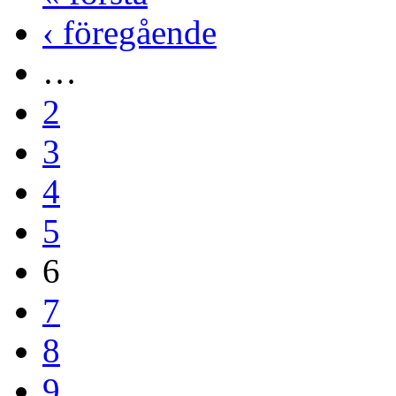
‹ föregående
…
2
3
4
5
6
7
8
9