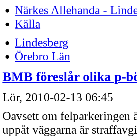
Närkes Allehanda - Lind
Källa
Lindesberg
Örebro Län
BMB föreslår olika p-b
Lör, 2010-02-13 06:45
Oavsett om felparkeringen ä
uppåt väggarna är straffavg