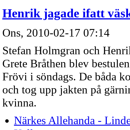
Henrik jagade ifatt väs
Ons, 2010-02-17 07:14
Stefan Holmgran och Henrik 
Grete Bråthen blev bestulen 
Frövi i söndags. De båda k
och tog upp jakten på gärn
kvinna.
Närkes Allehanda - Lind