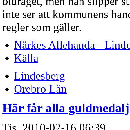
bidraget, men han slipper str
inte ser att kommunens han
regler som gäller.
Närkes Allehanda - Lind
Källa
Lindesberg
Örebro Län
Här får alla guldmedalj
Tis, 2010-02-16 06:39