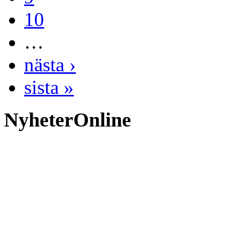
10
…
nästa ›
sista »
NyheterOnline