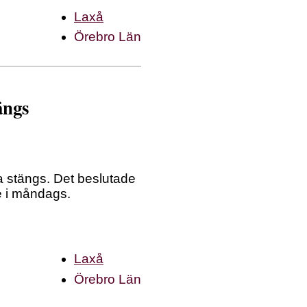
Laxå
Örebro Län
ängs
 stängs. Det beslutade
e i måndags.
Laxå
Örebro Län