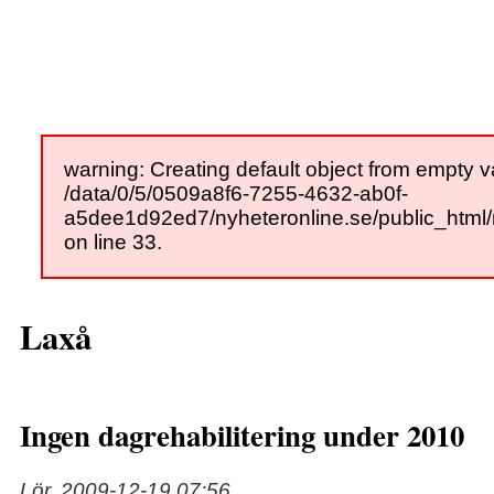
warning: Creating default object from empty v
/data/0/5/0509a8f6-7255-4632-ab0f-
a5dee1d92ed7/nyheteronline.se/public_html
on line 33.
Laxå
Ingen dagrehabilitering under 2010
Lör, 2009-12-19 07:56