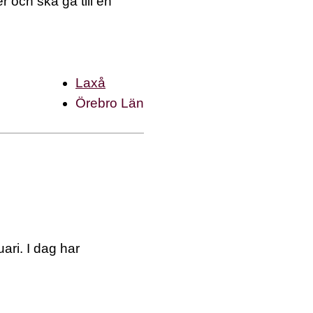
 och ska gå till en
Laxå
Örebro Län
ri. I dag har