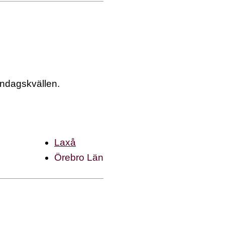
åndagskvällen.
Laxå
Örebro Län