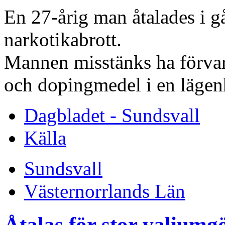
En 27-årig man åtalades i g
narkotikabrott.
Mannen misstänks ha förvar
och dopingmedel i en lägenh
Dagbladet - Sundsvall
Källa
Sundsvall
Västernorrlands Län
Åtalas för stor valiu