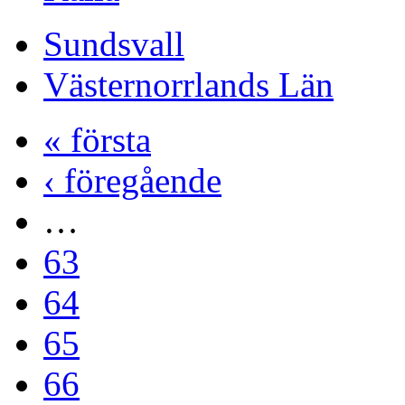
Sundsvall
Västernorrlands Län
« första
‹ föregående
…
63
64
65
66