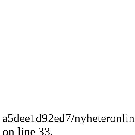
a5dee1d92ed7/nyheteronlin
on line 33.