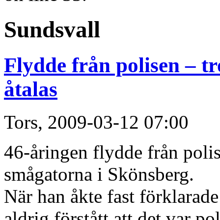
Sundsvall
Flydde från polisen – t
åtalas
Tors, 2009-03-12 07:00
46-åringen flydde från poli
små­gatorna i Skönsberg.
När han åkte fast förklarad
aldrig förstått att det var 