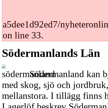
a5dee1d92ed7/nyheteronlin
on line 33.
Södermanlands Län
Södermanland kan bju
med skog, sjö och jordbruk
mellanstora. I tillägg finns
Lagerlöf beskrev Söderman