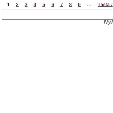
1
2
3
4
5
6
7
8
9
…
nästa ›
Nyh