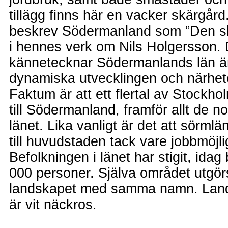
tillägg finns här en vacker skärgår
beskrev Södermanland som ”Den sk
i hennes verk om Nils Holgersson.
kännetecknar Södermanlands län ä
dynamiska utvecklingen och närhete
Faktum är att ett flertal av Stockho
till Södermanland, framför allt de n
länet. Lika vanligt är det att sörml
till huvudstaden tack vare jobbmöjl
Befolkningen i länet har stigit, idag
000 personer. Själva området utgör
landskapet med samma namn. Lan
är vit näckros.