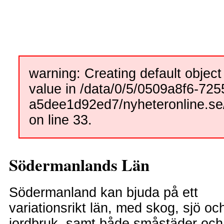
warning: Creating default objec
value in /data/0/5/0509a8f6-725
a5dee1d92ed7/nyheteronline.se
on line 33.
Södermanlands Län
Södermanland kan bjuda på ett
variationsrikt län, med skog, sjö oc
jordbruk, samt både småstäder och 