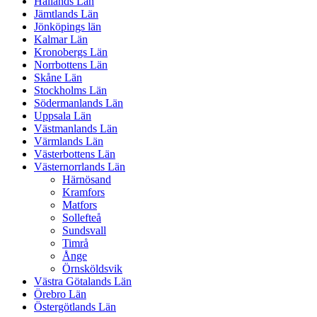
Hallands Län
Jämtlands Län
Jönköpings län
Kalmar Län
Kronobergs Län
Norrbottens Län
Skåne Län
Stockholms Län
Södermanlands Län
Uppsala Län
Västmanlands Län
Värmlands Län
Västerbottens Län
Västernorrlands Län
Härnösand
Kramfors
Matfors
Sollefteå
Sundsvall
Timrå
Ånge
Örnsköldsvik
Västra Götalands Län
Örebro Län
Östergötlands Län