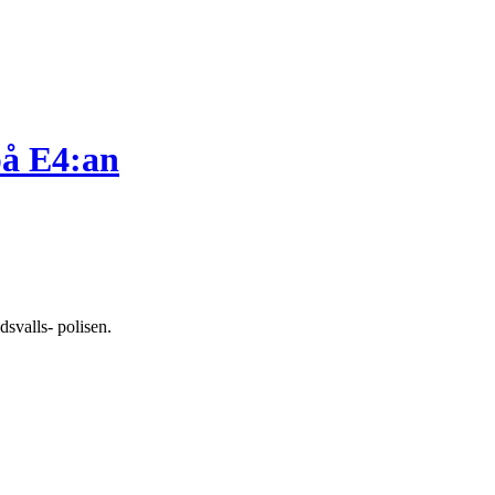
på E4:an
svalls- polisen.