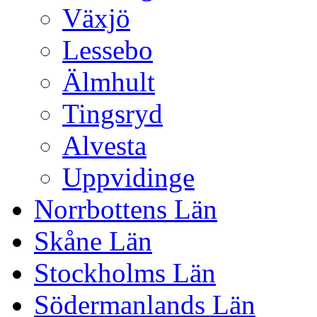
Växjö
Lessebo
Älmhult
Tingsryd
Alvesta
Uppvidinge
Norrbottens Län
Skåne Län
Stockholms Län
Södermanlands Län