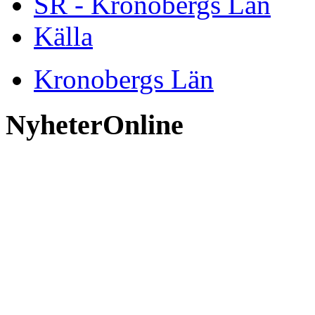
SR - Kronobergs Län
Källa
Kronobergs Län
NyheterOnline