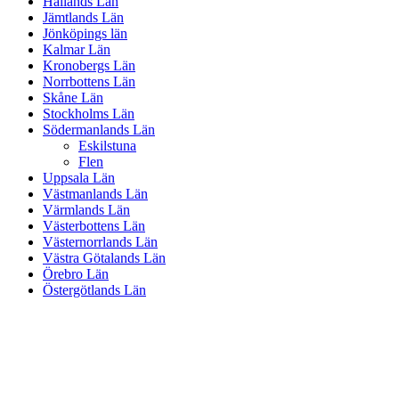
Hallands Län
Jämtlands Län
Jönköpings län
Kalmar Län
Kronobergs Län
Norrbottens Län
Skåne Län
Stockholms Län
Södermanlands Län
Eskilstuna
Flen
Uppsala Län
Västmanlands Län
Värmlands Län
Västerbottens Län
Västernorrlands Län
Västra Götalands Län
Örebro Län
Östergötlands Län