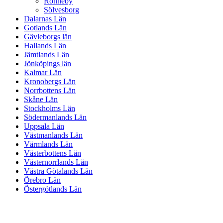
Ronneby
Sölvesborg
Dalarnas Län
Gotlands Län
Gävleborgs län
Hallands Län
Jämtlands Län
Jönköpings län
Kalmar Län
Kronobergs Län
Norrbottens Län
Skåne Län
Stockholms Län
Södermanlands Län
Uppsala Län
Västmanlands Län
Värmlands Län
Västerbottens Län
Västernorrlands Län
Västra Götalands Län
Örebro Län
Östergötlands Län