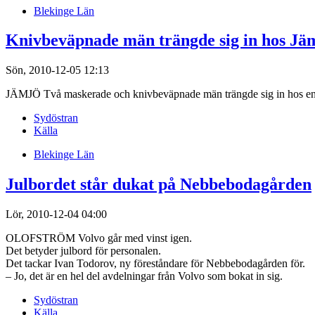
Blekinge Län
Knivbeväpnade män trängde sig in hos Jä
Sön, 2010-12-05 12:13
JÄMJÖ Två maskerade och knivbeväpnade män trängde sig in hos en
Sydöstran
Källa
Blekinge Län
Julbordet står dukat på Nebbebodagården
Lör, 2010-12-04 04:00
OLOFSTRÖM Volvo går med vinst igen.
Det betyder julbord för personalen.
Det tackar Ivan Todorov, ny föreståndare för Nebbebodagården för.
– Jo, det är en hel del avdelningar från Volvo som bokat in sig.
Sydöstran
Källa