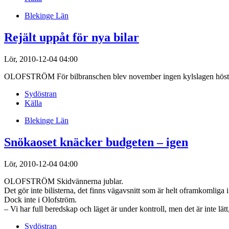
Blekinge Län
Rejält uppåt för nya bilar
Lör, 2010-12-04 04:00
OLOFSTRÖM För bilbranschen blev november ingen kylslagen höstmån
Sydöstran
Källa
Blekinge Län
Snökaoset knäcker budgeten – igen
Lör, 2010-12-04 04:00
OLOFSTRÖM Skidvännerna jublar.
Det gör inte bilisterna, det finns vägavsnitt som är helt oframkomliga 
Dock inte i Olofström.
– Vi har full beredskap och läget är under kontroll, men det är inte lä
Sydöstran