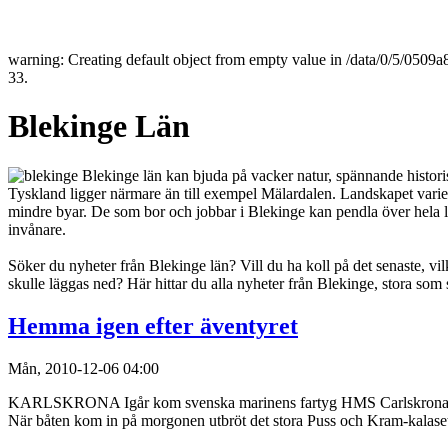
warning: Creating default object from empty value in /data/0/5/050
33.
Blekinge Län
Blekinge län kan bjuda på vacker natur, spännande histori
Tyskland ligger närmare än till exempel Mälardalen. Landskapet variera
mindre byar. De som bor och jobbar i Blekinge kan pendla över hela län
invånare.
Söker du nyheter från Blekinge län? Vill du ha koll på det senaste, vi
skulle läggas ned? Här hittar du alla nyheter från Blekinge, stora som
Hemma igen efter äventyret
Mån, 2010-12-06 04:00
KARLSKRONA Igår kom svenska marinens fartyg HMS Carlskrona åter 
När båten kom in på morgonen utbröt det stora Puss och Kram-kalase