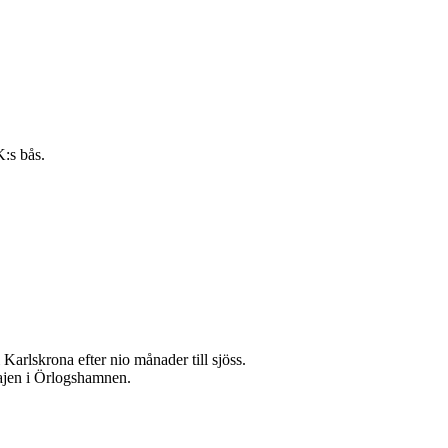
:s bås.
skrona efter nio månader till sjöss.
kajen i Örlogshamnen.