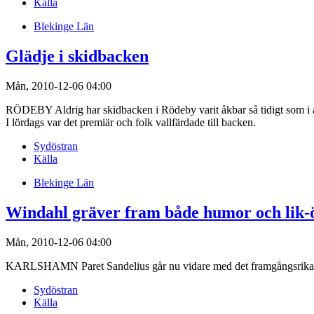
Källa
Blekinge Län
Glädje i skidbacken
Mån, 2010-12-06 04:00
RÖDEBY Aldrig har skidbacken i Rödeby varit åkbar så tidigt som i å
I lördags var det premiär och folk vallfärdade till backen.
Sydöstran
Källa
Blekinge Län
Windahl gräver fram både humor och lik-ö
Mån, 2010-12-06 04:00
KARLSHAMN Paret Sandelius går nu vidare med det framgångsrika ko
Sydöstran
Källa