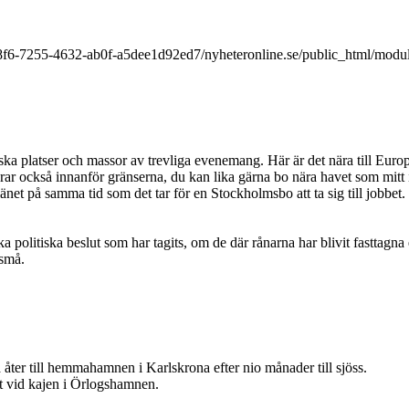
9a8f6-7255-4632-ab0f-a5dee1d92ed7/nyheteronline.se/public_html/modu
ska platser och massor av trevliga evenemang. Här är det nära till Eur
r också innanför gränserna, du kan lika gärna bo nära havet som mitt in
et på samma tid som det tar för en Stockholmsbo att ta sig till jobbet.
lka politiska beslut som har tagits, om de där rånarna har blivit fasttag
 små.
till hemmahamnen i Karlskrona efter nio månader till sjöss.
t vid kajen i Örlogshamnen.