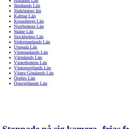
Hallands Län
Jämtlands Län
Jönköpings län
Kalmar Län
Kronobergs Län
Norrbottens Län
Skåne Län
Stockholms Län
Södermanlands Län
Uppsala Län
Västmanlands Län
Värmlands Län
Västerbottens Län
Västernorrlands Län
Västra Götalands Län
Örebro Län
Östergötlands Län