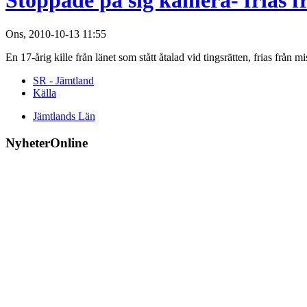
Stoppade på sig kamera- frias fr
Ons, 2010-10-13 11:55
En 17-årig kille från länet som stått åtalad vid tingsrätten, frias från m
SR - Jämtland
Källa
Jämtlands Län
NyheterOnline