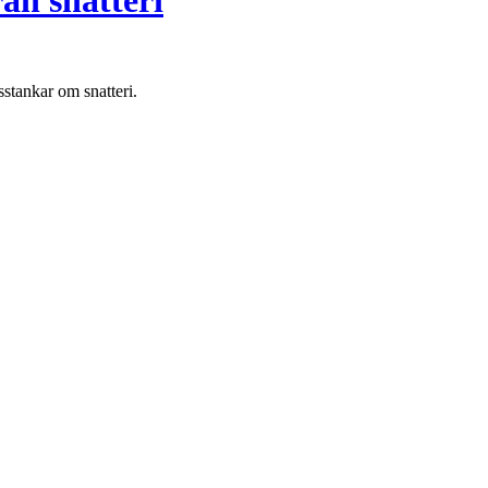
ån snatteri
isstankar om snatteri.