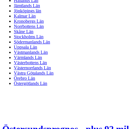
Hallands Län
Jämtlands Län
Jönköpings län
Kalmar Län
Kronobergs Län
Norrbottens Län
Skåne Län
Stockholms Län
Södermanlands Län
Uppsala Län
Västmanlands Län
Värmlands Län
Västerbottens Län
Västernorrlands Län
Västra Götalands Län
Örebro Län
Östergötlands Län