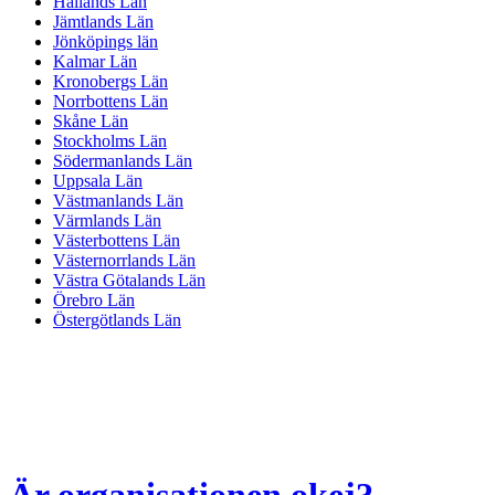
Hallands Län
Jämtlands Län
Jönköpings län
Kalmar Län
Kronobergs Län
Norrbottens Län
Skåne Län
Stockholms Län
Södermanlands Län
Uppsala Län
Västmanlands Län
Värmlands Län
Västerbottens Län
Västernorrlands Län
Västra Götalands Län
Örebro Län
Östergötlands Län