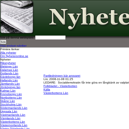
Sök på denna webbplats:
Visa endast rubriker
Primära länkar
Alla nyheter
Om Nyheteronline.se
Nyheter
Riksnyheter
Blekinge Län
Dalarnas Län
Gotlands Län
Partiledningen bär ansvaret
Gävleborgs län
Lör, 2008-11-08 01:25
Hallands Län
LEDARE: Socialdemokratin får inte göra en långbänk av valpla
Jämtlands Län
Folkbladet - Västerbotten
Jönköpings län
Källa
Kalmar Län
Västerbottens Län
Kronobergs Län
Norrbottens Län
Skåne Län
Stockholms Län
Södermanlands Län
Uppsala Län
Västmanlands Län
Värmlands Län
Västerbottens Län
Västernorrlands Län
Västra Götalands Län