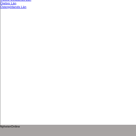
Örebro Län
Östergötlands Län
NyheterOnline