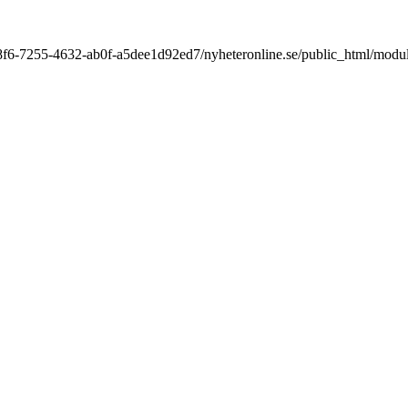
9a8f6-7255-4632-ab0f-a5dee1d92ed7/nyheteronline.se/public_html/modu