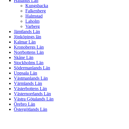
Hallands Län
Kungsbacka
Falkenberg
Halmstad
Laholm
Varberg
Jämtlands Län
Jönköpings län
Kalmar Län
Kronobergs Län
Norrbottens Län
Skåne Län
Stockholms Län
Södermanlands Län
Uppsala Län
Västmanlands Län
Värmlands Län
Västerbottens Län
Västernorrlands Län
Västra Götalands Län
Örebro Län
Östergötlands Län