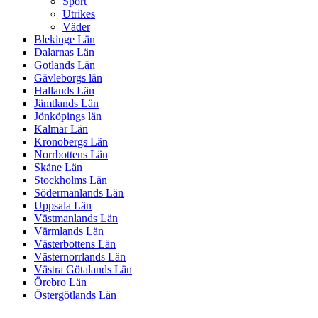
Sport
Utrikes
Väder
Blekinge Län
Dalarnas Län
Gotlands Län
Gävleborgs län
Hallands Län
Jämtlands Län
Jönköpings län
Kalmar Län
Kronobergs Län
Norrbottens Län
Skåne Län
Stockholms Län
Södermanlands Län
Uppsala Län
Västmanlands Län
Värmlands Län
Västerbottens Län
Västernorrlands Län
Västra Götalands Län
Örebro Län
Östergötlands Län