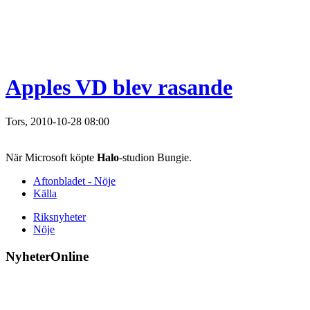
Apples VD blev rasande
Tors, 2010-10-28 08:00
När Microsoft köpte
Halo
-studion Bungie.
Aftonbladet - Nöje
Källa
Riksnyheter
Nöje
NyheterOnline