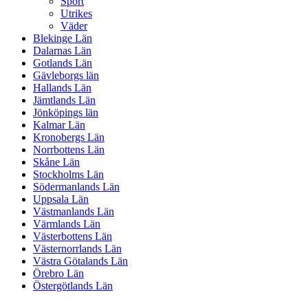
Sport
Utrikes
Väder
Blekinge Län
Dalarnas Län
Gotlands Län
Gävleborgs län
Hallands Län
Jämtlands Län
Jönköpings län
Kalmar Län
Kronobergs Län
Norrbottens Län
Skåne Län
Stockholms Län
Södermanlands Län
Uppsala Län
Västmanlands Län
Värmlands Län
Västerbottens Län
Västernorrlands Län
Västra Götalands Län
Örebro Län
Östergötlands Län