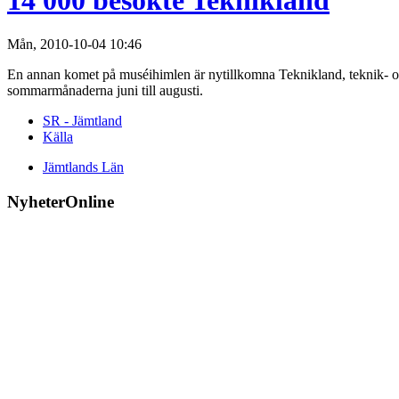
14 000 besökte Teknikland
Mån, 2010-10-04 10:46
En annan komet på muséihimlen är nytillkomna Teknikland, teknik- oc
sommarmånaderna juni till augusti.
SR - Jämtland
Källa
Jämtlands Län
NyheterOnline