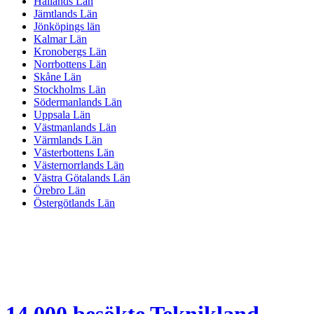
Hallands Län
Jämtlands Län
Jönköpings län
Kalmar Län
Kronobergs Län
Norrbottens Län
Skåne Län
Stockholms Län
Södermanlands Län
Uppsala Län
Västmanlands Län
Värmlands Län
Västerbottens Län
Västernorrlands Län
Västra Götalands Län
Örebro Län
Östergötlands Län