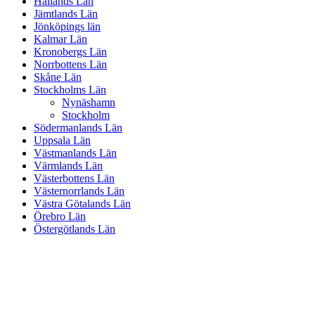
Hallands Län
Jämtlands Län
Jönköpings län
Kalmar Län
Kronobergs Län
Norrbottens Län
Skåne Län
Stockholms Län
Nynäshamn
Stockholm
Södermanlands Län
Uppsala Län
Västmanlands Län
Värmlands Län
Västerbottens Län
Västernorrlands Län
Västra Götalands Län
Örebro Län
Östergötlands Län