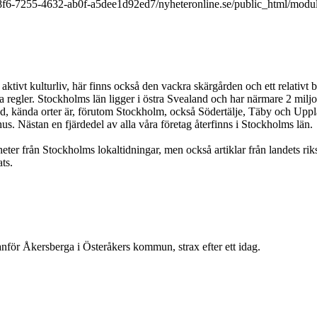
9a8f6-7255-4632-ab0f-a5dee1d92ed7/nyheteronline.se/public_html/modu
t aktivt kulturliv, här finns också den vackra skärgården och ett relativt
a regler. Stockholms län ligger i östra Svealand och har närmare 2 miljo
d, kända orter är, förutom Stockholm, också Södertälje, Täby och Uppla
. Nästan en fjärdedel av alla våra företag återfinns i Stockholms län.
eter från Stockholms lokaltidningar, men också artiklar från landets rik
ts.
anför Åkersberga i Österåkers kommun, strax efter ett idag.