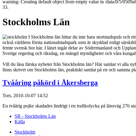
warning: Creating default object from empty value in /data/0/5/050
33.
Stockholms Län
I Stockholms län hittar du inte bara stortstadspuls och et
också världens första nationalstadspark som är skyddad enligt särskild
femte svensk bor här. I länet ingår delar av Södermanland och Upplan
Sverige regering och riksdag, en mängd myndigheter och våra kungahus
Vill du läsa färska nyheter från Stockholms län? Här samlar vi alla nyh
finns skrivet om Stockholms län, praktiskt samlat på en och samma pla
Tvååring påkörd i Åkersberga
Tors, 2010-10-07 14:52
En tvåårig pojke skadades lindrigt i en trafikolycka på länsväg 276 ut
SR - Stockholms Län
Källa
Stockholm