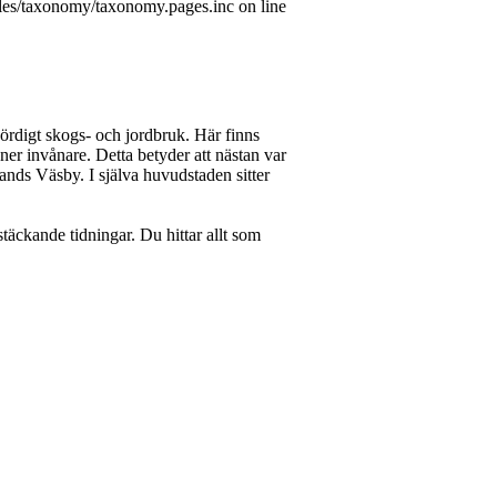
les/taxonomy/taxonomy.pages.inc on line
 bördigt skogs- och jordbruk. Här finns
ner invånare. Detta betyder att nästan var
nds Väsby. I själva huvudstaden sitter
stäckande tidningar. Du hittar allt som