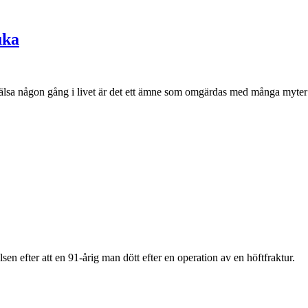
uka
ohälsa någon gång i livet är det ett ämne som omgärdas med många myte
en efter att en 91-årig man dött efter en operation av en höftfraktur.