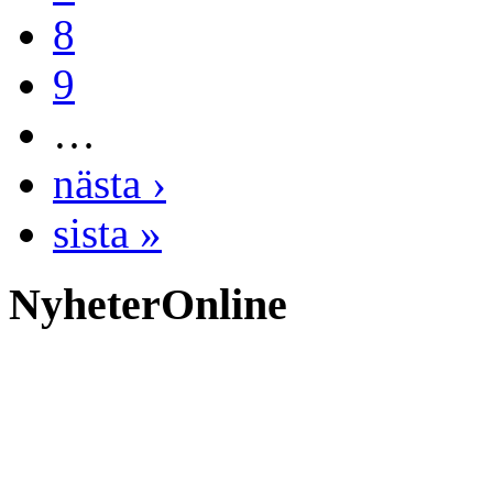
8
9
…
nästa ›
sista »
NyheterOnline