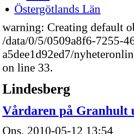
Östergötlands Län
warning: Creating default o
/data/0/5/0509a8f6-7255-4
a5dee1d92ed7/nyheteronlin
on line 33.
Lindesberg
Vårdaren på Granhult 
Ons, 2010-05-12 13:54