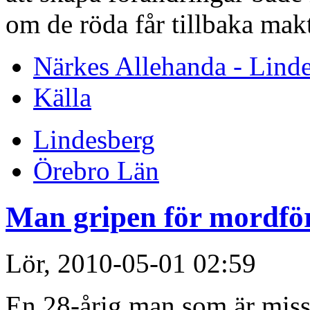
om de röda får tillbaka makt
Närkes Allehanda - Lind
Källa
Lindesberg
Örebro Län
Man gripen för mordfö
Lör, 2010-05-01 02:59
En 28-årig man som är misst