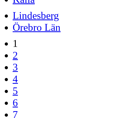
Lindesberg
Örebro Län
1
2
3
4
5
6
7