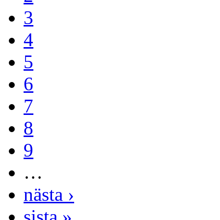
3
4
5
6
7
8
9
…
nästa ›
sista »