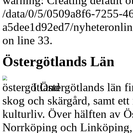
warning: Creating default o
/data/0/5/0509a8f6-7255-4
a5dee1d92ed7/nyheteronlin
on line 33.
Östergötlands Län
I Östergötlands län f
skog och skärgård, samt ett 
kulturliv. Över hälften av Ö
Norrköping och Linköping, 