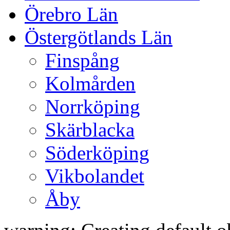
Örebro Län
Östergötlands Län
Finspång
Kolmården
Norrköping
Skärblacka
Söderköping
Vikbolandet
Åby